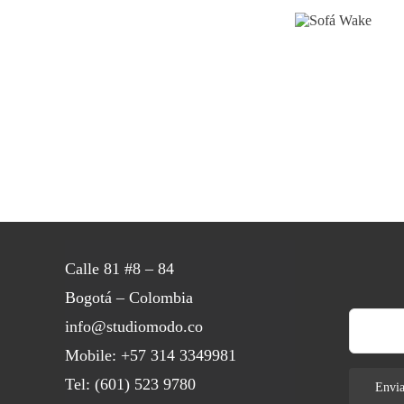
Sofá
Wake
Calle 81 #8 – 84
Bogotá – Colombia
info@studiomodo.co
Mobile:
+57 314 3349981
Tel:
(601) 523 9780